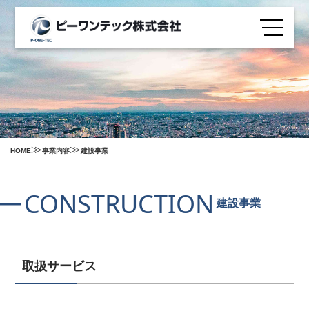
≫
≫
HOME
事業内容
建設事業
C
O
N
S
T
R
U
C
T
I
O
N
建設事業
取扱サービス